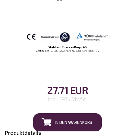
Stahl von ThyssenKrupp AG
Zertifikate ISO 9001:2001/EN ISO 9001, E24-103R TÜV
27.71 EUR
incl. 19% MwSt.
IN DEN WARENKORB
Produktdetails